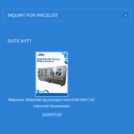
INQUIRY FOR PRICELIST
SISTE NYTT
Hva er str
Maksimer effektivitet og presisjon med ADW-RM CNC
roterende fresemaskin
2026/07/25
Strippeklør er
bretting av ka
veiledningen fo
hvilket u