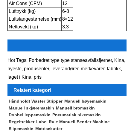
Air Cons (CFM)
12
Lufttrykk (kg)
6-8
Luftslangestørrelse (mm)
8×12
Nettovekt (kg)
3.3
Hot Tags: Forbedret type type stanseavfallsfjerner, Kina,
nyeste, produsenter, leverandører, merkevarer, fabrikk,
laget i Kina, pris
Relatert kategori
Håndholdt Waster Stripper
Manuell bøyemaskin
Manuell skjæremaskin
Manuell bromaskin
Dobbel leppemaskin
Pneumatisk nikemaskin
Regeltrekker
Label Rule Manuell Bender Machine
Slipemaskin
Matrisekutter