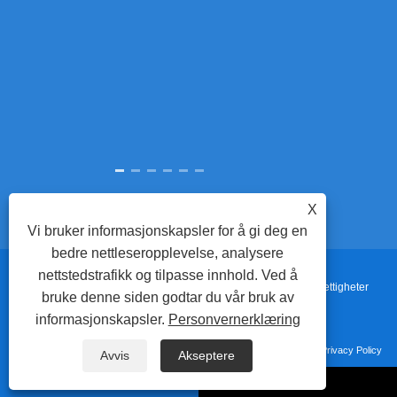
dysemakerb
automatis
nøyaktighe
p
X
Vi bruker informasjonskapsler for å gi deg en
bedre nettleseropplevelse, analysere
nettstedstrafikk og tilpasse innhold. Ved å
Copyright © 2022 Adewo Automation Equipment Co.,ltd. Alle rettigheter
bruke denne siden godtar du vår bruk av
informasjonskapsler.
Personvernerklæring
reservert.
Lenker
Sitemap
RSS
XML
Privacy Policy
Avvis
Akseptere