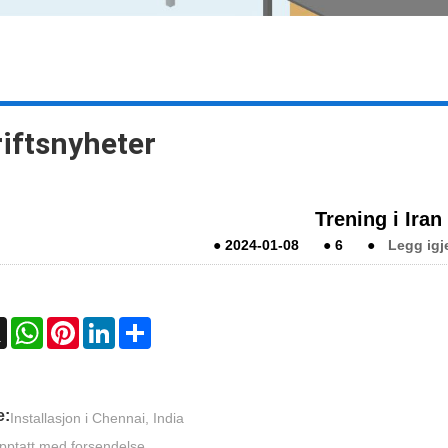
iftsnyheter
Trening i Iran
●
2024-01-08
●
6
●
Legg igj
ebook
X
WhatsApp
Pinterest
LinkedIn
Share
e:
Installasjon i Chennai, India
pptatt med forsendelse