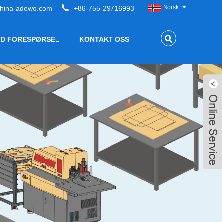
Norsk‎
hina-adewo.com
+86-755-29716993
ND FORESPØRSEL
KONTAKT OSS