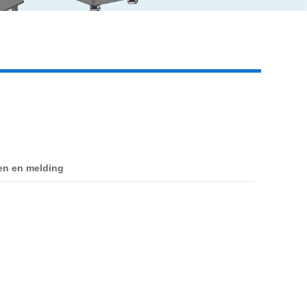
Live
en en melding